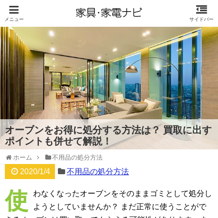
オーブンをお得に処分する方法は？ 買取に出す
ポイントも併せて解説！
ホーム
不用品の処分方法
2020/1/4
不用品の処分方法
使
わなくなったオーブンをそのままゴミとして処分し
ようとしていませんか？ まだ正常に使うことがで