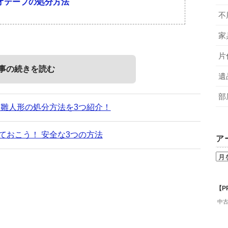
オテープの処分方法
不
家
片
事の続きを読む
遺
部
 雛人形の処分方法を3つ紹介！
ておこう！ 安全な3つの方法
ア
【P
中