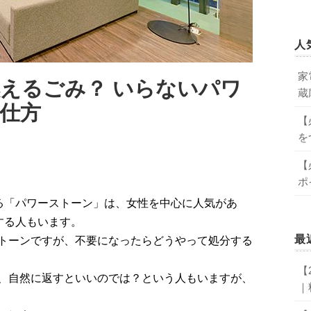
人
家
えるごみ？ いらないパワ
蔵
仕方
【
を
【
ポ
る「パワーストーン」は、女性を中心に人気があ
する人もいます。
最
トーンですが、不要になったらどうやって処分する
【
、自然に返すといいのでは？という人もいますが、
｜