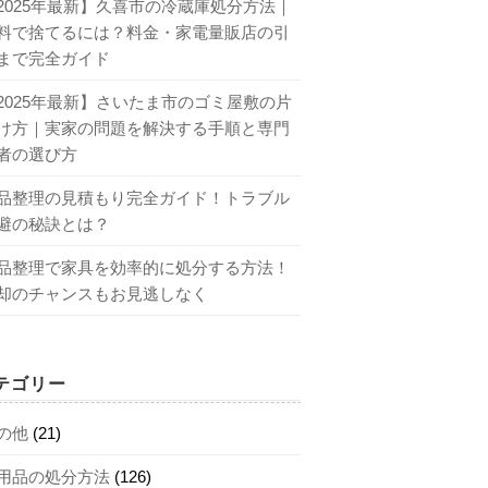
2025年最新】久喜市の冷蔵庫処分方法｜
料で捨てるには？料金・家電量販店の引
まで完全ガイド
2025年最新】さいたま市のゴミ屋敷の片
け方｜実家の問題を解決する手順と専門
者の選び方
品整理の見積もり完全ガイド！トラブル
避の秘訣とは？
品整理で家具を効率的に処分する方法！
却のチャンスもお見逃しなく
テゴリー
の他
(21)
用品の処分方法
(126)