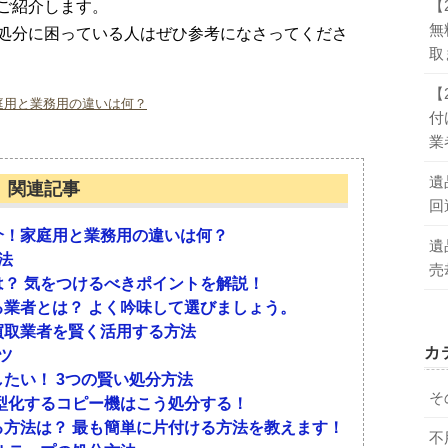
【
ご紹介します。
無
処分に困っている人はぜひ参考になさってくださ
取
【
庭用と業務用の違いは何？
付
業
遺
関連記事
回
介！家庭用と業務用の違いは何？
遺
法
売
？ 気をつけるべきポイントを解説！
業者とは？ よく吟味して選びましょう。
買取業者を賢く活用する方法
カ
ツ
たい！ 3つの賢い処分方法
そ
型化するコピー機はこう処分する！
方法は？ 最も簡単に片付ける方法を教えます！
不