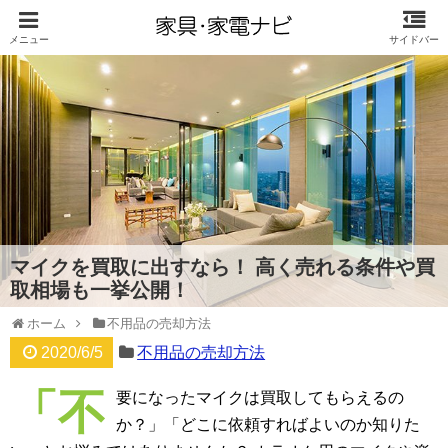
マイクを買取に出すなら！ 高く売れる条件や買
取相場も一挙公開！
ホーム
不用品の売却方法
2020/6/5
不用品の売却方法
「不
要になったマイクは買取してもらえるの
か？」「どこに依頼すればよいのか知りた