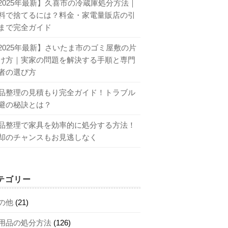
2025年最新】久喜市の冷蔵庫処分方法｜
料で捨てるには？料金・家電量販店の引
まで完全ガイド
2025年最新】さいたま市のゴミ屋敷の片
け方｜実家の問題を解決する手順と専門
者の選び方
品整理の見積もり完全ガイド！トラブル
避の秘訣とは？
品整理で家具を効率的に処分する方法！
却のチャンスもお見逃しなく
テゴリー
の他
(21)
用品の処分方法
(126)