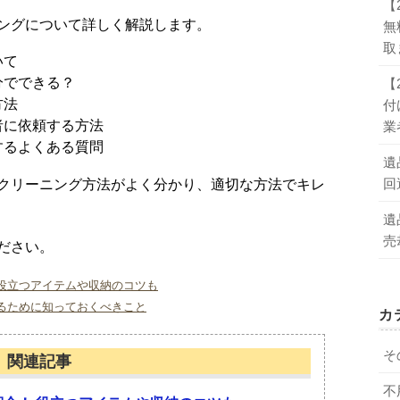
【
ングについて詳しく解説します。
無
取
いて
分でできる？
【
方法
付
者に依頼する方法
業
するよくある質問
遺
回
クリーニング方法がよく分かり、適切な方法でキレ
遺
売
ださい。
役立つアイテムや収納のコツも
るために知っておくべきこと
カ
そ
関連記事
不