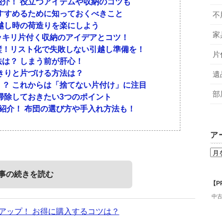
介！ 役立つアイテムや収納のコツも
すすめるために知っておくべきこと
不
越し時の荷造りを楽にしよう
家
ッキリ片付く収納のアイデアとコツ！
璧！リスト化で失敗しない引越し準備を！
片
は？ しまう前が肝心！
きりと片づける方法は？
遺
？ これからは「捨てない片付け」に注目
部
掃除しておきたい3つのポイント
紹介！ 布団の選び方や手入れ方法も！
ア
事の続きを読む
【P
中
アップ！ お得に購入するコツは？