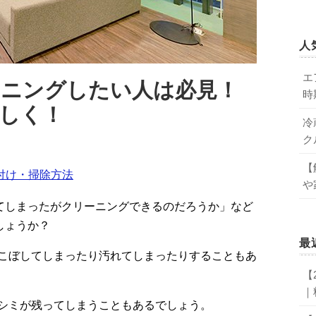
人
エ
ーニングしたい人は必見！
時
しく！
冷
ク
【
付け・掃除方法
や
てしまったがクリーニングできるのだろうか」など
しょうか？
最
こぼしてしまったり汚れてしまったりすることもあ
【
｜
シミが残ってしまうこともあるでしょう。